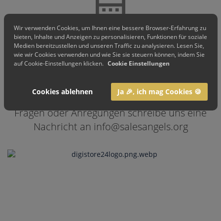
Wir verwenden Cookies, um Ihnen eine bessere Browser-Erfahrung zu
bieten, Inhalte und Anzeigen zu personalisieren, Funktionen für soziale
Bitte beachte ...
Medien bereitzustellen und unseren Traffic zu analysieren. Lesen Sie,
wie wir Cookies verwenden und wie Sie sie steuern können, indem Sie
auf Cookie-Einstellungen klicken.
Cookie Einstellungen
"Die Abbuchung des Betrages erfolgt durch
unseren Zahlungsanbieter Digistore24.com
Cookies ablehnen
Ja 🎉, ich mag Cookies 🍪
(erscheint auf Ihrem Kontoauszug)." Bei
Fragen oder Anregungen schreibe uns eine
Nachricht an info@salesangels.org